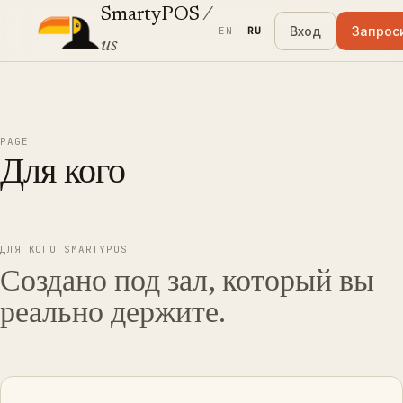
SmartyPOS
/
Вход
Запрос
EN
RU
us
PAGE
Для кого
ДЛЯ КОГО SMARTYPOS
Создано под зал, который вы
реально держите.